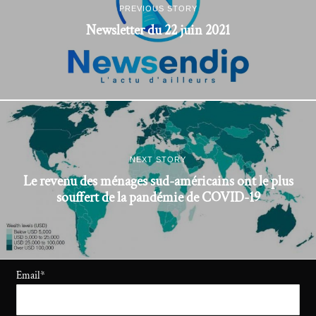
PREVIOUS STORY
Newsletter du 22 juin 2021
NEXT STORY
Le revenu des ménages sud-américains ont le plus
souffert de la pandémie de COVID-19
Email
*