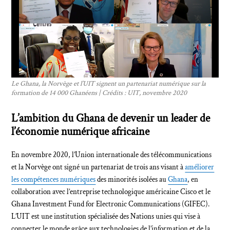
Le Ghana, la Norvège et l’UIT signent un partenariat numérique sur la
formation de 14 000 Ghanéens | Crédits : UIT, novembre 2020
L’ambition du Ghana de devenir un leader de
l’économie numérique africaine
En novembre 2020, l’Union internationale des télécommunications
et la Norvège ont signé un partenariat de trois ans visant à
améliorer
les compétences numériques
des minorités isolées au
Ghana
, en
collaboration avec l’entreprise technologique américaine Cisco et le
Ghana Investment Fund for Electronic Communications (GIFEC).
L’UIT est une institution spécialisée des Nations unies qui vise à
connecter le monde grâce aux technologies de l’information et de la