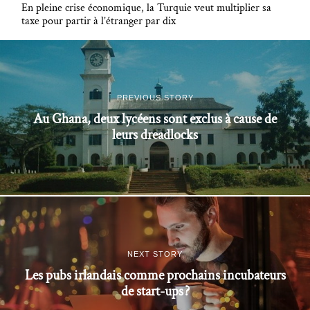
En pleine crise économique, la Turquie veut multiplier sa
taxe pour partir à l’étranger par dix
PREVIOUS STORY
Au Ghana, deux lycéens sont exclus à cause de
leurs dreadlocks
NEXT STORY
Les pubs irlandais comme prochains incubateurs
de start-ups ?